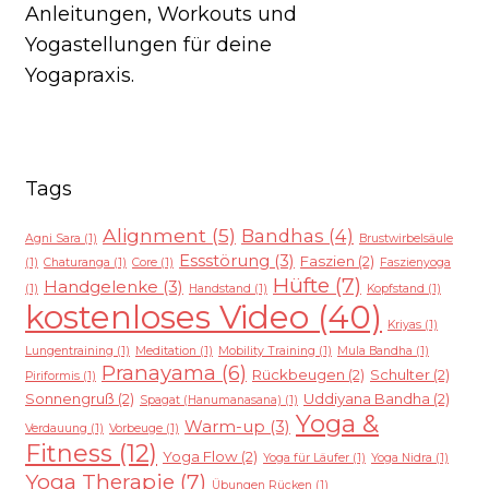
Anleitungen, Workouts und
Yogastellungen für deine
Yogapraxis.
Tags
Alignment
(5)
Bandhas
(4)
Agni Sara
(1)
Brustwirbelsäule
Essstörung
(3)
Faszien
(2)
(1)
Chaturanga
(1)
Core
(1)
Faszienyoga
Hüfte
(7)
Handgelenke
(3)
(1)
Handstand
(1)
Kopfstand
(1)
kostenloses Video
(40)
Kriyas
(1)
Lungentraining
(1)
Meditation
(1)
Mobility Training
(1)
Mula Bandha
(1)
Pranayama
(6)
Rückbeugen
(2)
Schulter
(2)
Piriformis
(1)
Sonnengruß
(2)
Uddiyana Bandha
(2)
Spagat (Hanumanasana)
(1)
Yoga &
Warm-up
(3)
Verdauung
(1)
Vorbeuge
(1)
Fitness
(12)
Yoga Flow
(2)
Yoga für Läufer
(1)
Yoga Nidra
(1)
Yoga Therapie
(7)
Übungen Rücken
(1)