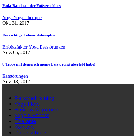
Pada-Bandha – der Fußverschluss
Yoga
Yoga Therapie
Okt. 31, 2017
Die richtige Lebensphilosophie!
Erfolgsfaktor Yoga
Essstörungen
Nov. 05, 2017
8 Tipps mit denen ich meine Essstörung überlebt habe!
Essstörungen
Nov. 18, 2017
Personaltraining
Yoga Flow
Basics & Alignment
Yoga & Fitness
Therapie
Kontakt
Datenschutz