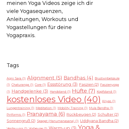
meinen Yoga Videos zeige ich dir
viele Yogasequenzen,
Anleitungen, Workouts und
Yogastellungen für deine
Yogapraxis.
Tags
Alignment
(5)
Bandhas
(4)
Agni Sara
(1)
Brustwirbelsäule
Essstörung
(3)
Faszien
(2)
(1)
Chaturanga
(1)
Core
(1)
Faszienyoga
Hüfte
(7)
Handgelenke
(3)
(1)
Handstand
(1)
Kopfstand
(1)
kostenloses Video
(40)
Kriyas
(1)
Lungentraining
(1)
Meditation
(1)
Mobility Training
(1)
Mula Bandha
(1)
Pranayama
(6)
Rückbeugen
(2)
Schulter
(2)
Piriformis
(1)
Sonnengruß
(2)
Uddiyana Bandha
(2)
Spagat (Hanumanasana)
(1)
Yoga &
Warm-up
(3)
Verdauung
(1)
Vorbeuge
(1)