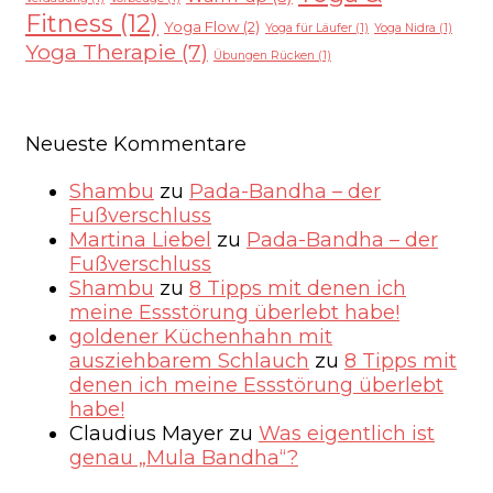
Fitness
(12)
Yoga Flow
(2)
Yoga für Läufer
(1)
Yoga Nidra
(1)
Yoga Therapie
(7)
Übungen Rücken
(1)
Neueste Kommentare
Shambu
zu
Pada-Bandha – der
Fußverschluss
Martina Liebel
zu
Pada-Bandha – der
Fußverschluss
Shambu
zu
8 Tipps mit denen ich
meine Essstörung überlebt habe!
goldener Küchenhahn mit
ausziehbarem Schlauch
zu
8 Tipps mit
denen ich meine Essstörung überlebt
habe!
Claudius Mayer
zu
Was eigentlich ist
genau „Mula Bandha“?