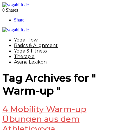
0
Shares
Share
Yoga Flow
Basics & Alignment
Yoga & Fitness
Therapie
Asana Lexikon
Tag Archives for "
Warm-up "
4 Mobility Warm-up
Übungen aus dem
Athleticyoga