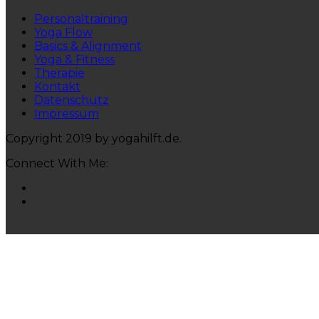
Personaltraining
Yoga Flow
Basics & Alignment
Yoga & Fitness
Therapie
Kontakt
Datenschutz
Impressum
Copyright 2019 by yogahilft.de.
Connect With Me: