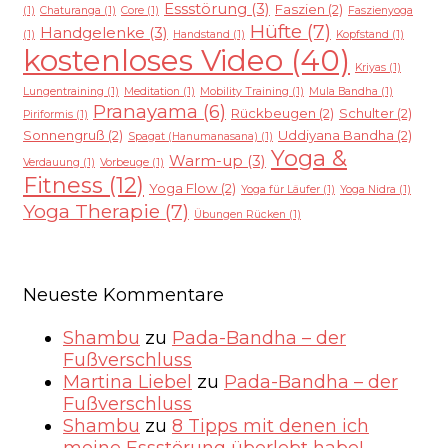
Essstörung
(3)
Faszien
(2)
(1)
Chaturanga
(1)
Core
(1)
Faszienyoga
Hüfte
(7)
Handgelenke
(3)
(1)
Handstand
(1)
Kopfstand
(1)
kostenloses Video
(40)
Kriyas
(1)
Lungentraining
(1)
Meditation
(1)
Mobility Training
(1)
Mula Bandha
(1)
Pranayama
(6)
Rückbeugen
(2)
Schulter
(2)
Piriformis
(1)
Sonnengruß
(2)
Uddiyana Bandha
(2)
Spagat (Hanumanasana)
(1)
Yoga &
Warm-up
(3)
Verdauung
(1)
Vorbeuge
(1)
Fitness
(12)
Yoga Flow
(2)
Yoga für Läufer
(1)
Yoga Nidra
(1)
Yoga Therapie
(7)
Übungen Rücken
(1)
Neueste Kommentare
Shambu
zu
Pada-Bandha – der
Fußverschluss
Martina Liebel
zu
Pada-Bandha – der
Fußverschluss
Shambu
zu
8 Tipps mit denen ich
meine Essstörung überlebt habe!