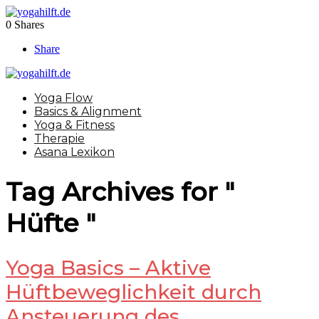
0
Shares
Share
Yoga Flow
Basics & Alignment
Yoga & Fitness
Therapie
Asana Lexikon
Tag Archives for "
Hüfte "
Yoga Basics – Aktive
Hüftbeweglichkeit durch
Ansteuerung des