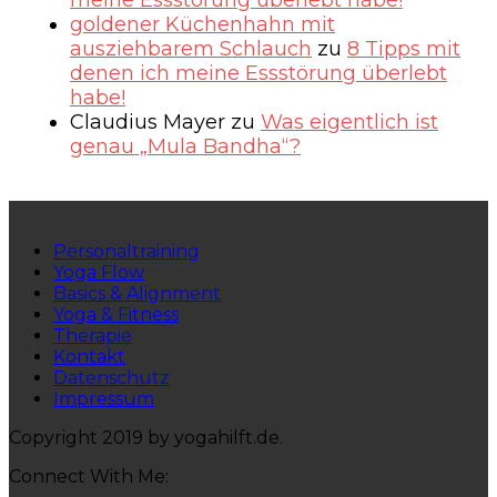
goldener Küchenhahn mit
ausziehbarem Schlauch
zu
8 Tipps mit
denen ich meine Essstörung überlebt
habe!
Claudius Mayer
zu
Was eigentlich ist
genau „Mula Bandha“?
Personaltraining
Yoga Flow
Basics & Alignment
Yoga & Fitness
Therapie
Kontakt
Datenschutz
Impressum
Copyright 2019 by yogahilft.de.
Connect With Me: