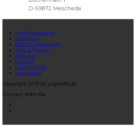
Buchenhain 1
D-59872 Meschede
Personaltraining
Yoga Flow
Basics & Alignment
Yoga & Fitness
Therapie
Kontakt
Datenschutz
Impressum
Copyright 2019 by yogahilft.de.
Connect With Me: