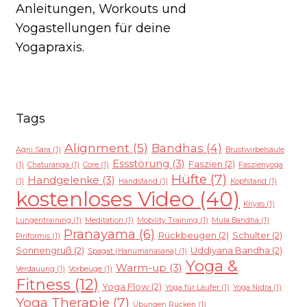
Anleitungen, Workouts und
Yogastellungen für deine
Yogapraxis.
Tags
Alignment
(5)
Bandhas
(4)
Agni Sara
(1)
Brustwirbelsäule
Essstörung
(3)
Faszien
(2)
(1)
Chaturanga
(1)
Core
(1)
Faszienyoga
Hüfte
(7)
Handgelenke
(3)
(1)
Handstand
(1)
Kopfstand
(1)
kostenloses Video
(40)
Kriyas
(1)
Lungentraining
(1)
Meditation
(1)
Mobility Training
(1)
Mula Bandha
(1)
Pranayama
(6)
Rückbeugen
(2)
Schulter
(2)
Piriformis
(1)
Sonnengruß
(2)
Uddiyana Bandha
(2)
Spagat (Hanumanasana)
(1)
Yoga &
Warm-up
(3)
Verdauung
(1)
Vorbeuge
(1)
Fitness
(12)
Yoga Flow
(2)
Yoga für Läufer
(1)
Yoga Nidra
(1)
Yoga Therapie
(7)
Übungen Rücken
(1)