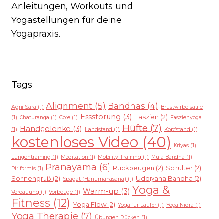
Anleitungen, Workouts und
Yogastellungen für deine
Yogapraxis.
Tags
Alignment
(5)
Bandhas
(4)
Agni Sara
(1)
Brustwirbelsäule
Essstörung
(3)
Faszien
(2)
(1)
Chaturanga
(1)
Core
(1)
Faszienyoga
Hüfte
(7)
Handgelenke
(3)
(1)
Handstand
(1)
Kopfstand
(1)
kostenloses Video
(40)
Kriyas
(1)
Lungentraining
(1)
Meditation
(1)
Mobility Training
(1)
Mula Bandha
(1)
Pranayama
(6)
Rückbeugen
(2)
Schulter
(2)
Piriformis
(1)
Sonnengruß
(2)
Uddiyana Bandha
(2)
Spagat (Hanumanasana)
(1)
Yoga &
Warm-up
(3)
Verdauung
(1)
Vorbeuge
(1)
Fitness
(12)
Yoga Flow
(2)
Yoga für Läufer
(1)
Yoga Nidra
(1)
Yoga Therapie
(7)
Übungen Rücken
(1)